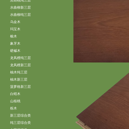
黑胡桃纯三层
水曲柳新三层
水曲柳纯三层
乌金木
玛宝木
榆木
象牙木
硬槭木
龙凤檀纯三层
龙凤檀新三层
柚木纯三层
柚木新三层
菠萝格新三层
白蜡木
山核桃
栎木
新三层综合类
纯三层综合类