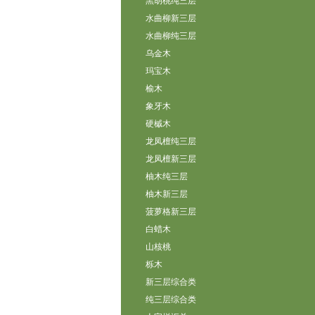
黑胡桃纯三层
水曲柳新三层
水曲柳纯三层
乌金木
玛宝木
榆木
象牙木
硬槭木
龙凤檀纯三层
龙凤檀新三层
柚木纯三层
柚木新三层
菠萝格新三层
白蜡木
山核桃
栎木
新三层综合类
纯三层综合类