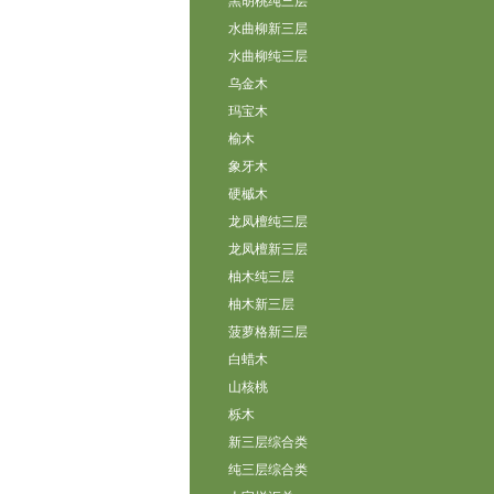
黑胡桃纯三层
水曲柳新三层
水曲柳纯三层
乌金木
玛宝木
榆木
象牙木
硬槭木
龙凤檀纯三层
龙凤檀新三层
柚木纯三层
柚木新三层
菠萝格新三层
白蜡木
山核桃
栎木
新三层综合类
纯三层综合类