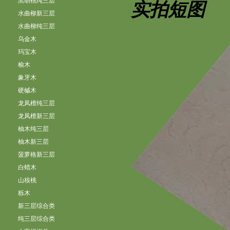
黑胡桃纯三层
实拍短图
水曲柳新三层
水曲柳纯三层
乌金木
玛宝木
榆木
象牙木
硬槭木
龙凤檀纯三层
龙凤檀新三层
柚木纯三层
柚木新三层
菠萝格新三层
白蜡木
山核桃
栎木
新三层综合类
纯三层综合类