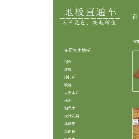
首
当前
多层实木地板
综合
红橡
沙比利
欧橡
大美木豆
橡木
相思木
大叶花梨
冰糖果
黑胡桃