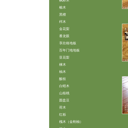
枫桦木
榆木
黑檀
梣木
金花梨
番龙眼
享欣格地板
百年门地地板
亚花梨
楝木
柚木
酸枝
白蜡木
山核桃
圆盘豆
荷木
红栎
槐木（金刚柚）