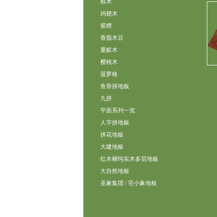
栎木
鸡翅木
紫檀
香脂木豆
重蚁木
樱桃木
菠萝格
鱼骨拼地板
九拼
平面系列一览
人字拼地板
拼花地板
大建地板
红木樨纯实木多层地板
大自然地板
圣象集团 / 宅小象地板