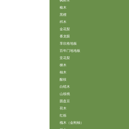
枫桦木
榆木
黑檀
梣木
金花梨
番龙眼
享欣格地板
百年门地地板
亚花梨
楝木
柚木
酸枝
白蜡木
山核桃
圆盘豆
荷木
红栎
槐木（金刚柚）