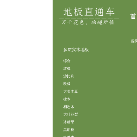
首
当前
多层实木地板
综合
红橡
沙比利
欧橡
大美木豆
橡木
相思木
大叶花梨
冰糖果
黑胡桃