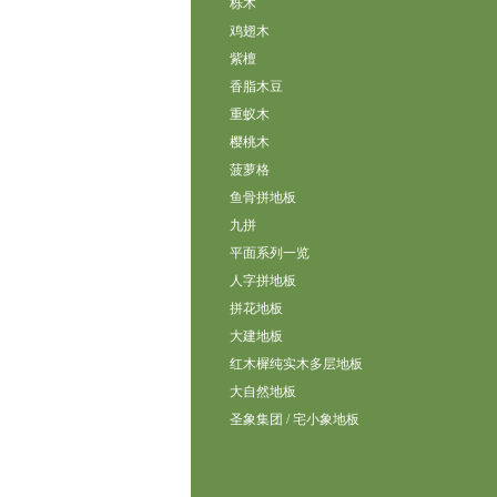
栎木
鸡翅木
紫檀
香脂木豆
重蚁木
樱桃木
菠萝格
鱼骨拼地板
九拼
平面系列一览
人字拼地板
拼花地板
大建地板
红木樨纯实木多层地板
大自然地板
圣象集团 / 宅小象地板