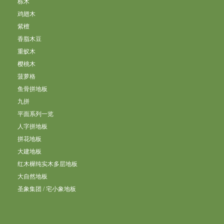
栎木
鸡翅木
紫檀
香脂木豆
重蚁木
樱桃木
菠萝格
鱼骨拼地板
九拼
平面系列一览
人字拼地板
拼花地板
大建地板
红木樨纯实木多层地板
大自然地板
圣象集团 / 宅小象地板