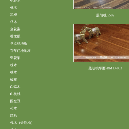
枫桦木
榆木
黑檀
黑胡桃 5502
梣木
金花梨
番龙眼
享欣格地板
百年门地地板
亚花梨
楝木
黑胡桃平面-BM D-003
柚木
酸枝
白蜡木
山核桃
圆盘豆
荷木
红栎
槐木（金刚柚）